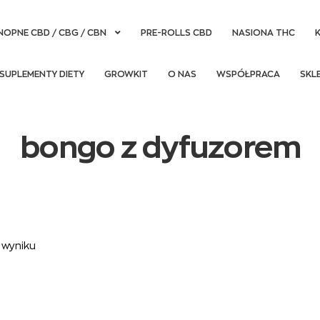
NOPNE CBD / CBG / CBN
PRE-ROLLS CBD
NASIONA THC
SUPLEMENTY DIETY
GROWKIT
O NAS
WSPÓŁPRACA
SKL
bongo z dyfuzorem
 wyniku