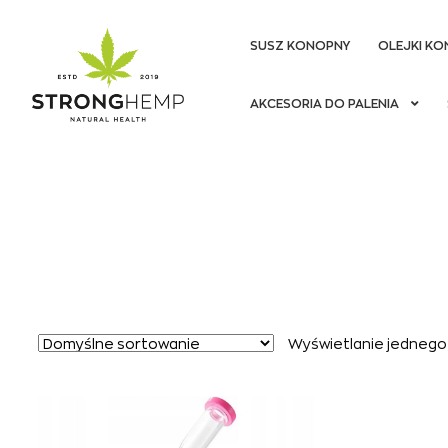
SUSZ KONOPNY
OLEJKI KO
Przejdź
Przejdź
AKCESORIA DO PALENIA
do
do
nawigacji
treści
Wyświetlanie jednego