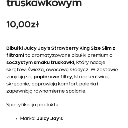
truskawkowym
10,00
zł
Bibułki Juicy Jay’s Strawberry King Size Slim z
filtrami
to aromatyzowane bibułki premium o
soczystym smaku truskawki
, który nadaje
skrętowi świeżą, owocową słodycz. W zestawie
znajdują się
papierowe filtry
, które ułatwiają
skręcanie, poprawiają komfort palenia i
zapewniają równomierne spalanie.
Specyfikacja produktu
Marka:
Juicy Jay’s