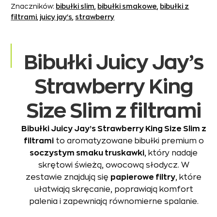
Znaczników:
bibułki slim
,
bibułki smakowe
,
bibułki z
King
filtrami
,
juicy jay's
,
strawberry
Size
Slim
z
Bibułki Juicy Jay’s
filtrami
o
Strawberry King
smaku
truskawkowym
Size Slim z filtrami
Bibułki Juicy Jay’s Strawberry King Size Slim z
filtrami
to aromatyzowane bibułki premium o
soczystym smaku truskawki
, który nadaje
skrętowi świeżą, owocową słodycz. W
zestawie znajdują się
papierowe filtry
, które
ułatwiają skręcanie, poprawiają komfort
palenia i zapewniają równomierne spalanie.