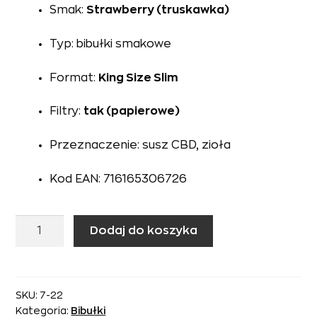
Smak:
Strawberry (truskawka)
Typ: bibułki smakowe
Format:
King Size Slim
Filtry:
tak (papierowe)
Przeznaczenie: susz CBD, zioła
Kod EAN: 716165306726
ilość
Dodaj do koszyka
Bibułki
Juicy
Jay’s
Connoiseur
SKU:
7-22
Kategoria:
Bibułki
Strawberry