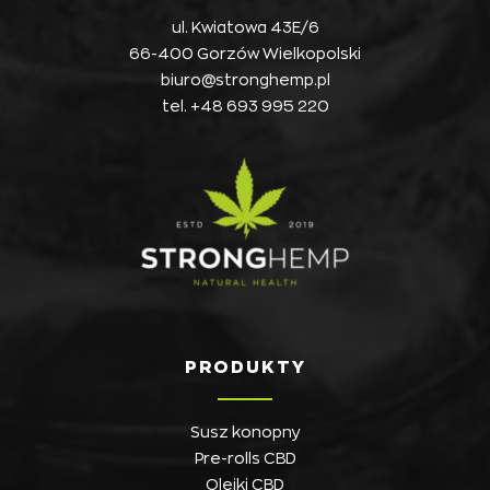
ul. Kwiatowa 43E/6
66-400 Gorzów Wielkopolski
biuro@stronghemp.pl
tel.
+48 693 995 220
PRODUKTY
Susz konopny
Pre-rolls CBD
Olejki CBD