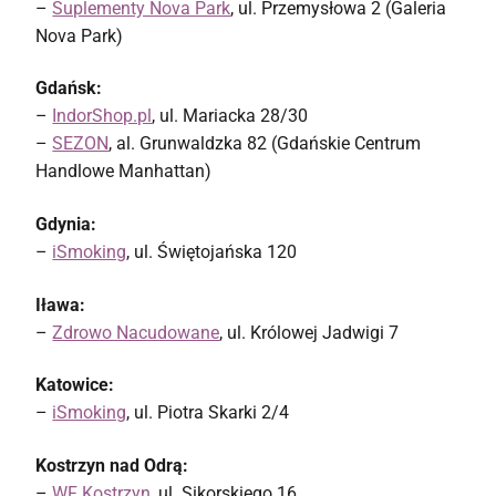
–
Suplementy Nova Park
, ul. Przemysłowa 2 (Galeria
Nova Park)
Gdańsk:
–
IndorShop.pl
, ul. Mariacka 28/30
–
SEZON
, al. Grunwaldzka 82 (Gdańskie Centrum
Handlowe Manhattan)
Gdynia:
–
iSmoking
, ul. Świętojańska 120
Iława:
–
Zdrowo Nacudowane
, ul. Królowej Jadwigi 7
Katowice:
–
iSmoking
, ul. Piotra Skarki 2/4
Kostrzyn nad Odrą:
–
WF Kostrzyn
, ul. Sikorskiego 16