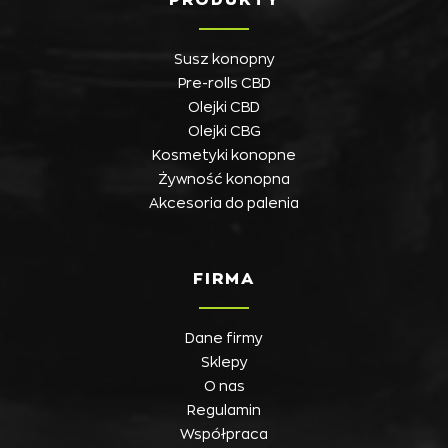
Susz konopny
Pre-rolls CBD
Olejki CBD
Olejki CBG
Kosmetyki konopne
Żywność konopna
Akcesoria do palenia
FIRMA
Dane firmy
Sklepy
O nas
Regulamin
Współpraca