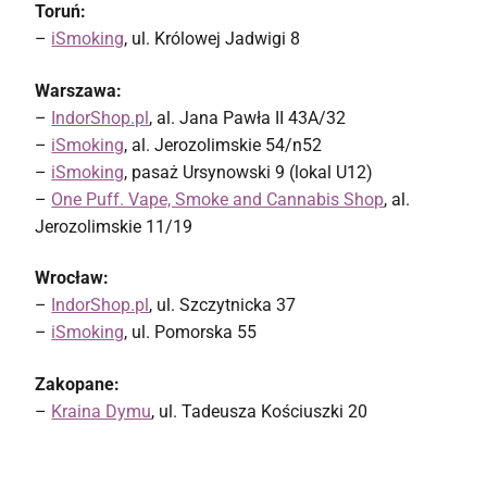
Toruń:
–
iSmoking
, ul. Królowej Jadwigi 8
Warszawa:
–
IndorShop.pl
, al. Jana Pawła II 43A/32
–
iSmoking
, al. Jerozolimskie 54/n52
–
iSmoking
, pasaż Ursynowski 9 (lokal U12)
–
One Puff. Vape, Smoke and Cannabis Shop
, al.
Jerozolimskie 11/19
Wrocław:
–
IndorShop.pl
, ul. Szczytnicka 37
–
iSmoking
, ul. Pomorska 55
Zakopane:
–
Kraina Dymu
, ul. Tadeusza Kościuszki 20