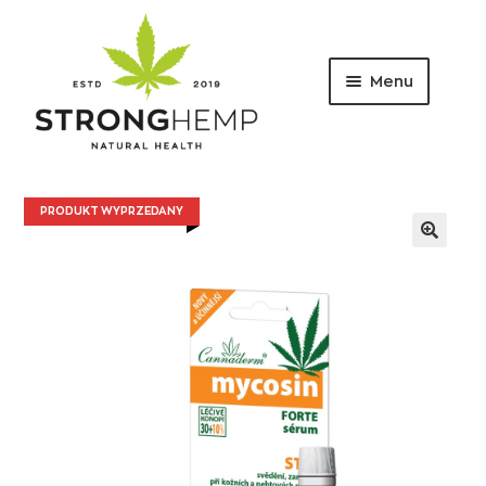
Menu
Przejdź
Przejdź
do
do
nawigacji
treści
PRODUKT WYPRZEDANY