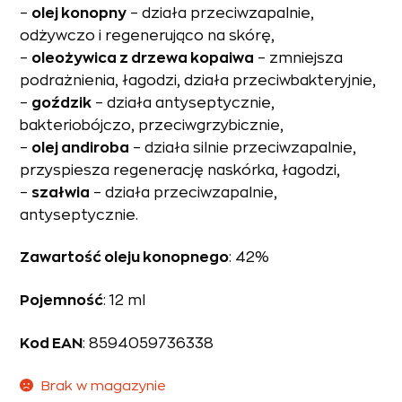
–
olej konopny
– działa przeciwzapalnie,
odżywczo i regenerująco na skórę,
–
oleożywica z drzewa kopaiwa
– zmniejsza
podrażnienia, łagodzi, działa przeciwbakteryjnie,
–
goździk
– działa antyseptycznie,
bakteriobójczo, przeciwgrzybicznie,
–
olej andiroba
– działa silnie przeciwzapalnie,
przyspiesza regenerację naskórka, łagodzi,
–
szałwia
– działa przeciwzapalnie,
antyseptycznie.
Zawartość oleju konopnego
: 42%
Pojemność
: 12 ml
Kod EAN
: 8594059736338
Brak w magazynie