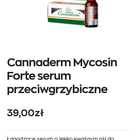
Cannaderm Mycosin
Forte serum
przeciwgrzybiczne
39,00
zł
Łagodzące serum o lekko kwaśnym pH do