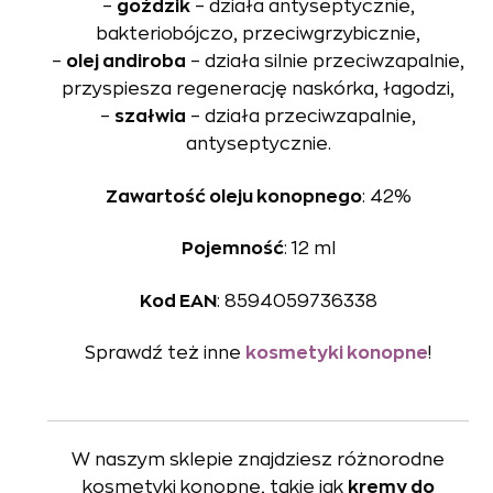
–
goździk
– działa antyseptycznie,
bakteriobójczo, przeciwgrzybicznie,
–
olej andiroba
– działa silnie przeciwzapalnie,
przyspiesza regenerację naskórka, łagodzi,
–
szałwia
– działa przeciwzapalnie,
antyseptycznie.
Zawartość oleju konopnego
: 42%
Pojemność
: 12 ml
Kod EAN
: 8594059736338
Sprawdź też inne
kosmetyki konopne
!
W naszym sklepie znajdziesz różnorodne
kosmetyki konopne, takie jak
kremy do