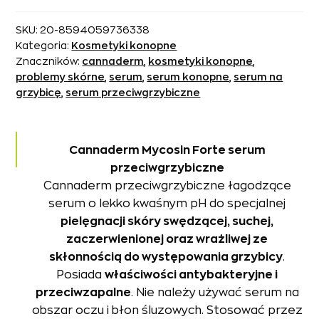
SKU:
20-8594059736338
Kategoria:
Kosmetyki konopne
Znaczników:
cannaderm
,
kosmetyki konopne
,
problemy skórne
,
serum
,
serum konopne
,
serum na
grzybicę
,
serum przeciwgrzybiczne
Cannaderm Mycosin Forte serum
przeciwgrzybiczne
Cannaderm przeciwgrzybiczne łagodzące
serum o lekko kwaśnym pH do specjalnej
pielęgnacji skóry swędzącej, suchej,
zaczerwienionej oraz wrażliwej ze
skłonnością do występowania grzybicy
.
Posiada
właściwości antybakteryjne i
przeciwzapalne
. Nie należy używać serum na
obszar oczu i błon śluzowych. Stosować przez