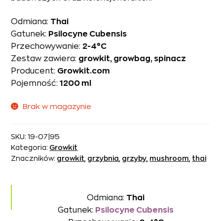
Odmiana:
Thai
Gatunek:
Psilocyne Cubensis
Przechowywanie:
2-4°C
Zestaw zawiera:
growkit, growbag, spinacz
Producent:
Growkit.com
Pojemność:
1200 ml
Brak w magazynie
SKU:
19-07|95
Kategoria:
Growkit
Znaczników:
growkit
,
grzybnia
,
grzyby
,
mushroom
,
thai
Odmiana:
Thai
Gatunek:
Psilocyne Cubensis