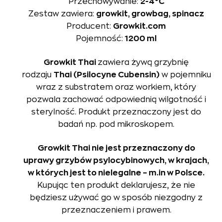
Przechowywanie:
2-4°C
Zestaw zawiera:
growkit, growbag, spinacz
Producent:
Growkit.com
Pojemność:
1200 ml
Growkit Thai
zawiera żywą grzybnię
rodzaju
Thai (Psilocyne Cubensin)
w pojemniku
wraz z substratem oraz workiem, który
pozwala zachować odpowiednią wilgotność i
sterylność. Produkt przeznaczony jest do
badań np. pod mikroskopem.
Growkit Thai nie jest przeznaczony do
uprawy grzybów psylocybinowych, w krajach,
w których jest to nielegalne – m.in w Polsce.
Kupując ten produkt deklarujesz, że nie
będziesz używać go w sposób niezgodny z
przeznaczeniem i prawem.