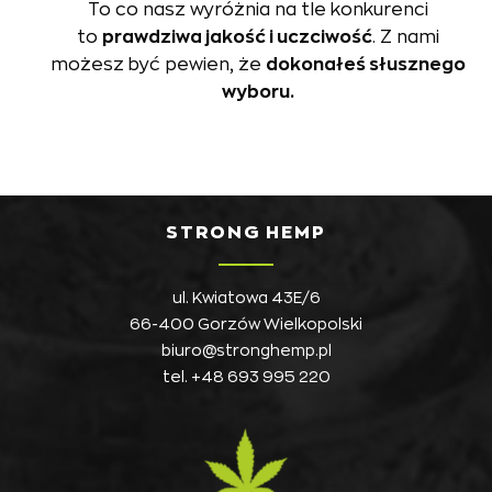
To co nasz wyróżnia na tle konkurenci
to
prawdziwa jakość i uczciwość
. Z nami
możesz być pewien, że
dokonałeś słusznego
wyboru.
STRONG HEMP
ul. Kwiatowa 43E/6
66-400 Gorzów Wielkopolski
biuro@stronghemp.pl
tel.
+48 693 995 220