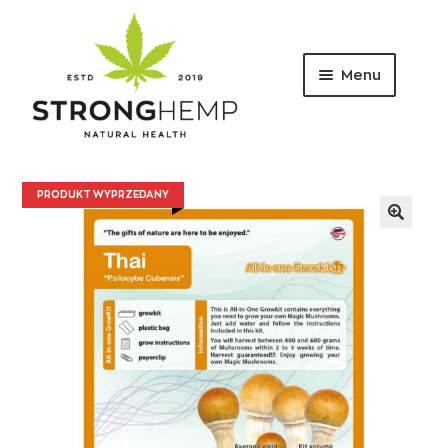
Menu
Przejdź
Przejdź
do
do
nawigacji
treści
PRODUKT WYPRZEDANY