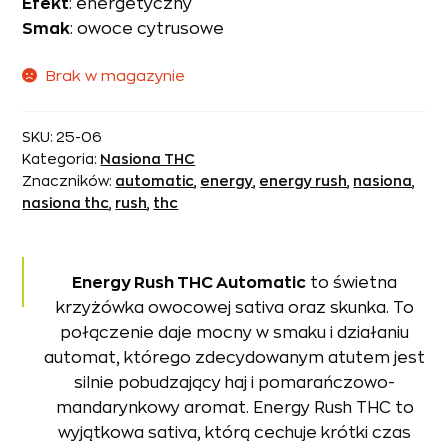
Efekt
: energetyczny
Smak
: owoce cytrusowe
Brak w magazynie
SKU:
25-06
Kategoria:
Nasiona THC
Znaczników:
automatic
,
energy
,
energy rush
,
nasiona
,
nasiona thc
,
rush
,
thc
Energy Rush THC Automatic
to świetna
krzyżówka owocowej sativa oraz skunka. To
połączenie daje mocny w smaku i działaniu
automat, którego zdecydowanym atutem jest
silnie pobudzający haj i pomarańczowo-
mandarynkowy aromat. Energy Rush THC to
wyjątkowa sativa, którą cechuje krótki czas