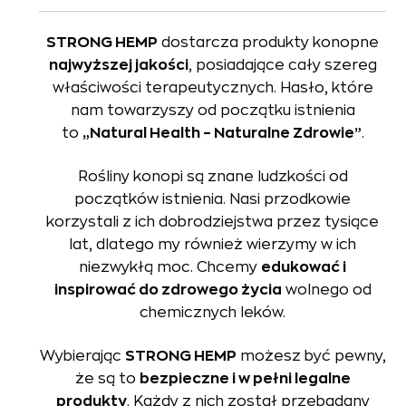
STRONG HEMP
dostarcza produkty konopne
najwyższej jakości
, posiadające cały szereg
właściwości terapeutycznych. Hasło, które
nam towarzyszy od początku istnienia
to
„Natural Health – Naturalne Zdrowie”
.
Rośliny konopi są znane ludzkości od
początków istnienia. Nasi przodkowie
korzystali z ich dobrodziejstwa przez tysiące
lat, dlatego my również wierzymy w ich
niezwykłą moc. Chcemy
edukować i
inspirować do zdrowego życia
wolnego od
chemicznych leków.
Wybierając
STRONG HEMP
możesz być pewny,
że są to
bezpieczne i w pełni legalne
produkty
. Każdy z nich został przebadany