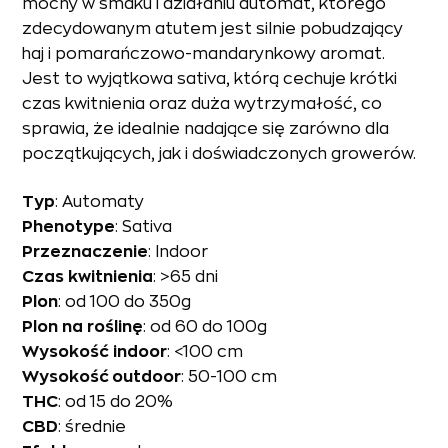
mocny w smaku i działaniu automat, którego
zdecydowanym atutem jest silnie pobudzający
haj i pomarańczowo-mandarynkowy aromat.
Jest to wyjątkowa sativa, którą cechuje krótki
czas kwitnienia oraz duża wytrzymałość, co
sprawia, że idealnie nadające się zarówno dla
początkujących, jak i doświadczonych growerów.
Typ
: Automaty
Phenotype
: Sativa
Przeznaczenie
: Indoor
Czas
kwitnienia
: >65 dni
Plon
: od 100 do 350g
Plon
na
roślinę
: od 60 do 100g
Wysokość
indoor
: <100 cm
Wysokość outdoor
: 50-100 cm
THC
: od 15 do 20%
CBD
: średnie