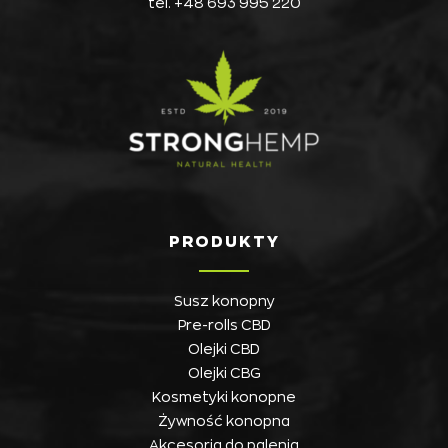
tel.
+48 693 995 220
PRODUKTY
Susz konopny
Pre-rolls CBD
Olejki CBD
Olejki CBG
Kosmetyki konopne
Żywność konopna
Akcesoria do palenia