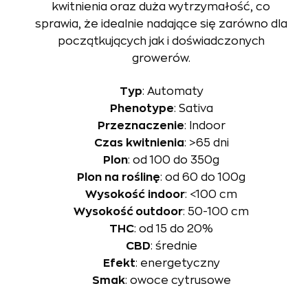
kwitnienia oraz duża wytrzymałość, co
sprawia, że idealnie nadające się zarówno dla
początkujących jak i doświadczonych
growerów.
Typ
: Automaty
Phenotype
: Sativa
Przeznaczenie
: Indoor
Czas
kwitnienia
: >65 dni
Plon
: od 100 do 350g
Plon
na
roślinę
: od 60 do 100g
Wysokość
indoor
: <100 cm
Wysokość outdoor
: 50-100 cm
THC
: od 15 do 20%
CBD
: średnie
Efekt
: energetyczny
Smak
: owoce cytrusowe