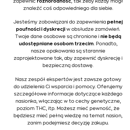
zapewnić
różnorodność
, tak żeby każdy mógł
znaleźć coś odpowiedniego dla siebie.
Jesteśmy zobowiązani do zapewnienia
pełnej
poufności i dyskrecji
w obsłudze zamówień.
Twoje dane osobowe są chronione i
nie będą
udostępniane osobom trzecim
. Ponadto,
nasze opakowania są starannie
zaprojektowane tak, aby zapewnić dyskrecję i
bezpieczną dostawę.
Nasz zespół ekspertów jest zawsze gotowy
do udzielenia Ci wsparcia i pomocy. Oferujemy
szczegółowe informacje dotyczące każdego
nasionka, włączając w to cechy genetyczne,
poziom THC, itp. Możesz mieć pewność, że
będziesz mieć pełną wiedzę na temat nasion,
zanim podejmiesz decyzję zakupu.