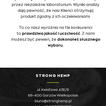
przez niezależne laboratorium. Wyniki analizy
dają pewność, że nasi Klienci otrzymują
produkt zgodny z ich oczekiwaniami.
To co nasz wyróżnia na tle konkurenci
to
prawdziwa jakość i uczciwość
. Z nami
możesz być pewien, że
dokonałeś słusznego
wyboru.
STRONG HEMP
ul. Kwiatowa 43E/6
66-400 Gorzów Wielkopolski
biuro@stronghemp.pl