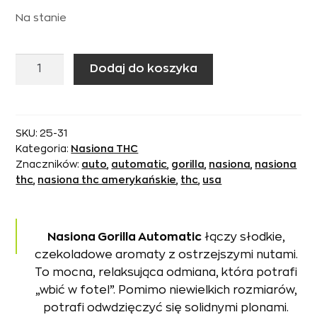
Na stanie
ilość
Dodaj do koszyka
Nasiona
THC
Gorilla
Automatic
SKU:
25-31
Kategoria:
Nasiona THC
USA
Znaczników:
auto
,
automatic
,
gorilla
,
nasiona
,
nasiona
1
thc
,
nasiona thc amerykańskie
,
thc
,
usa
szt.
Nasiona Gorilla Automatic
łączy słodkie,
czekoladowe aromaty z ostrzejszymi nutami.
To mocna, relaksująca odmiana, która potrafi
„wbić w fotel”. Pomimo niewielkich rozmiarów,
potrafi odwdzięczyć się solidnymi plonami.