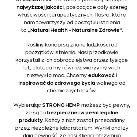
najwyższej jakości
, posiadające cały szereg
właściwości terapeutycznych. Hasło, które
nam towarzyszy od początku istnienia
to
„Natural Health – Naturalne Zdrowie”
.
Rośliny konopi są znane ludzkości od
początków istnienia. Nasi przodkowie
korzystali z ich dobrodziejstwa przez tysiące
lat, dlatego my również wierzymy w ich
niezwykłą moc. Chcemy
edukować i
inspirować do zdrowego życia
wolnego od
chemicznych leków.
Wybierając
STRONG HEMP
możesz być pewny,
że są to
bezpieczne i w pełni legalne
produkty
. Każdy z nich został przebadany
przez niezależne laboratorium. Wyniki analizy
dają pewność, że nasi Klienci otrzymują