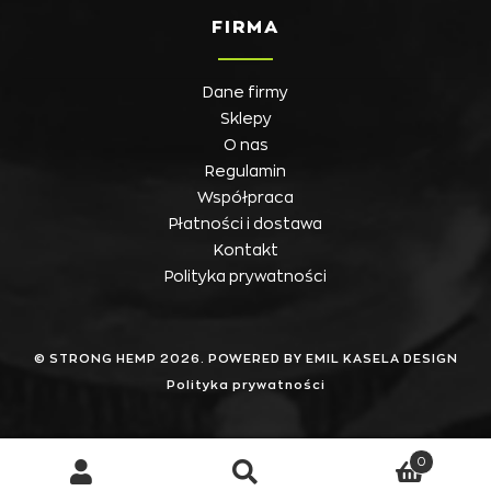
FIRMA
Dane firmy
Sklepy
O nas
Regulamin
Współpraca
Płatności i dostawa
Kontakt
Polityka prywatności
© STRONG HEMP 2026. POWERED BY EMIL KASELA DESIGN
Polityka prywatności
0
Szukaj
Szukaj: