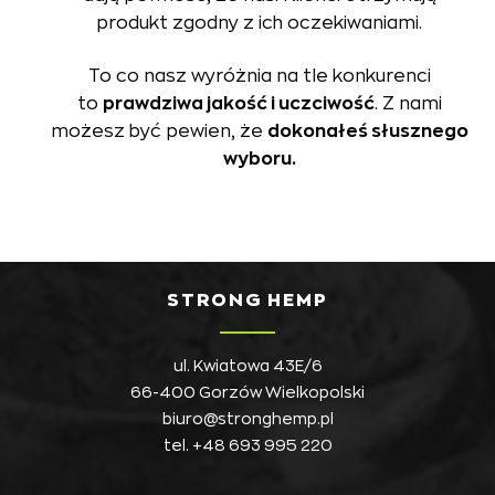
produkt zgodny z ich oczekiwaniami.
To co nasz wyróżnia na tle konkurenci
to
prawdziwa jakość i uczciwość
. Z nami
możesz być pewien, że
dokonałeś słusznego
wyboru.
STRONG HEMP
ul. Kwiatowa 43E/6
66-400 Gorzów Wielkopolski
biuro@stronghemp.pl
tel.
+48 693 995 220