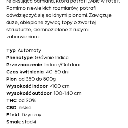
relaksująca odmiana, która potrafi „wbić w fotel”.
Pomimo niewielkich rozmiarów, potrafi
odwdzięczyć się solidnymi plonami. Zawiązuje
duże, oblepione żywicą topy o zwartej
strukturze, ciemnozielone z rudymi
zabarwieniami.
Typ
: Automaty
Phenotype
: Głównie Indica
Przeznaczenie
: Indoor/Outdoor
Czas
kwitnienia
: 40-50 dni
Plon
: od 350 do 500g
Wysokość
indoor
: <100 cm
Wysokość outdoor
: 100-140 cm
THC
: od 20%
CBD
: niskie
Efekt
: fizyczny
Smak
: słodki