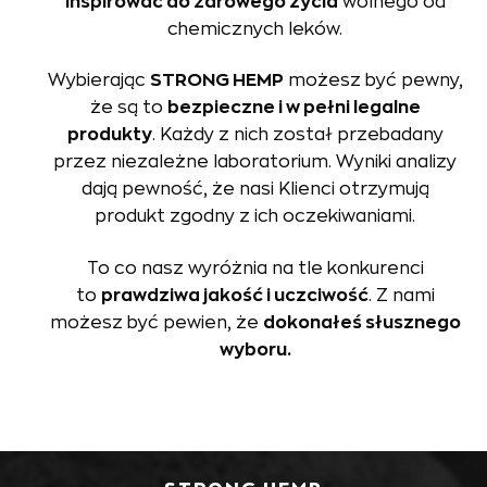
inspirować do zdrowego życia
wolnego od
chemicznych leków.
Wybierając
STRONG HEMP
możesz być pewny,
że są to
bezpieczne i w pełni legalne
produkty
. Każdy z nich został przebadany
przez niezależne laboratorium. Wyniki analizy
dają pewność, że nasi Klienci otrzymują
produkt zgodny z ich oczekiwaniami.
To co nasz wyróżnia na tle konkurenci
to
prawdziwa jakość i uczciwość
. Z nami
możesz być pewien, że
dokonałeś słusznego
wyboru.