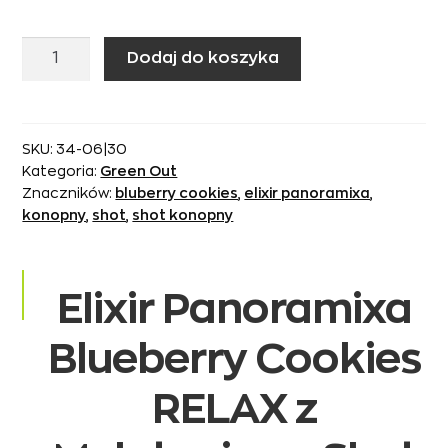
ilość
Dodaj do koszyka
Shot
konopny
Elixir
Panoramixa
SKU:
34-06|30
Kategoria:
Green Out
Blueberry
Znaczników:
bluberry cookies
,
elixir panoramixa
,
Cookies
konopny
,
shot
,
shot konopny
RELAX
+
melatonina
Elixir Panoramixa
Blueberry Cookies
RELAX z