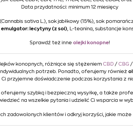
Data przydatności: minimum 12 miesięcy
 (Cannabis sativa L.), sok jabłkowy (15%), sok pomarań
,
emulgator: lecytyny (z soi)
, L-teanina, substancje ko
Sprawdź też inne
olejki konopne
!
lejków konopnych, różniące się stężeniem
CBD
/
CBG
indywidualnych potrzeb. Ponadto, oferujemy również
o
Ci przyjemne doświadczenie podczas korzystania z nic
o oferujemy szybką i bezpieczną wysyłkę, a także pro
edzieć na wszelkie pytania i udzielić Ci wsparcia w w
h zadowolonych klientów i odkryj korzyści, jakie może 