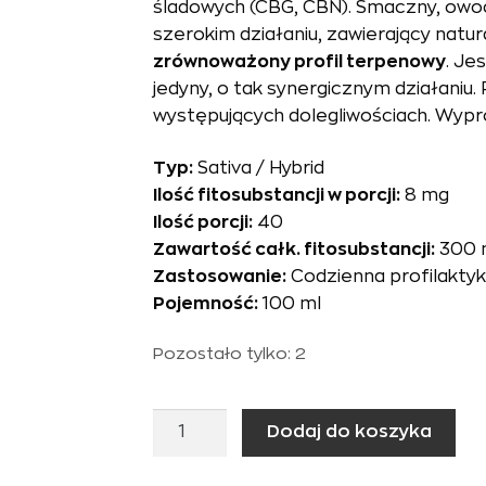
śladowych (CBG, CBN). Smaczny, ow
szerokim działaniu, zawierający natur
zrównoważony profil terpenowy
. Je
jedyny, o tak synergicznym działaniu
występujących dolegliwościach. Wypr
Typ:
Sativa / Hybrid
Ilość fitosubstancji w porcji:
8 mg
Ilość porcji:
40
Zawartość całk. fitosubstancji:
300 
Zastosowanie:
Codzienna profilaktyk
Pojemność:
100 ml
Pozostało tylko: 2
ilość
Dodaj do koszyka
Shot
konopny