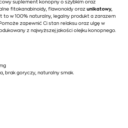
ocowy suplement konopny o szybkim oraz
alne fitokanabinoidy, flawonoidy oraz
unikatowy,
st to w 100% naturalny, legalny produkt a zarazem
. Pomoże zapewnić Ci stan relaksu oraz ulgę w
odukowany z najwyższej jakości olejku konopnego.
mg
a, brak goryczy, naturalny smak.