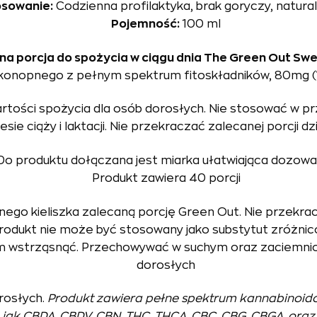
sowanie:
Codzienna profilaktyka, brak goryczy, natura
Pojemność:
100 ml
na porcja do spożycia w ciągu dnia The Green Out Sw
u konopnego z pełnym spektrum fitoskładników, 80mg (
artości spożycia dla osób dorosłych. Nie stosować w p
esie ciąży i laktacji. Nie przekraczać zalecanej porcji dz
Do produktu dołączana jest miarka ułatwiająca dozowa
Produkt zawiera 40 porcji
o kieliszka zalecaną porcję Green Out. Nie przekracz
Produkt nie może być stosowany jako substytut zróżnic
ciem wstrząsnąć. Przechowywać w suchym oraz zaciemn
dorosłych
rosłych.
Produkt zawiera pełne spektrum kannabinoi
jak CBDA, CBDV, CBN, THC, THCA, CBC, CBG, CBGA, oraz 