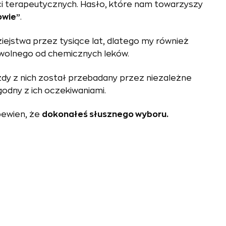
ci terapeutycznych. Hasło, które nam towarzyszy
owie”
.
ziejstwa przez tysiące lat, dlatego my również
wolnego od chemicznych leków.
żdy z nich został przebadany przez niezależne
godny z ich oczekiwaniami.
pewien, że
dokonałeś słusznego wyboru.