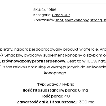
The
Green
SKU:
24-19|66
Kategoria:
Green Out
Out
Znaczników:
shot
,
shot konopny
,
strong
,
s
Sweet
Peach
letny, najbardziej dopracowany produkt w ofercie. Pr
). Smaczny, owocowy suplement konopny o szybkim ora
, zrównoważony profil terpenowy
. Jest to w 100% natu
 stan relaksu oraz ulgę w występujących dolegliwościa
konopnego.
Typ:
Sativa / Hybrid
Ilość fitosubstancji w porcji:
8 mg
Ilość porcji:
40
Zawartość całk. fitosubstancji:
300 mg