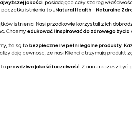
ajwyższej jakości
, posiadające cały szereg właściwoś
 początku istnienia to
„Natural Health – Naturalne Zdr
tków istnienia. Nasi przodkowie korzystali z ich dobrod
moc. Chcemy
edukować i inspirować do zdrowego życia
y, że są to
bezpieczne i w pełni legalne produkty
. Ka
alizy dają pewność, że nasi Klienci otrzymują produkt z
 to
prawdziwa jakość i uczciwość
. Z nami możesz być 