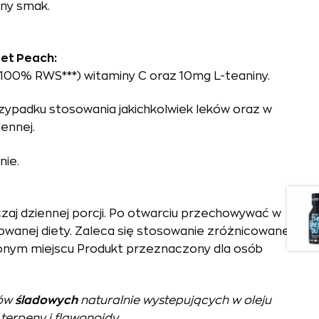
lny smak.
eet Peach:
100% RWS***) witaminy C oraz 10mg L-teaniny.
rzypadku stosowania jakichkolwiek leków oraz w
iennej.
nie.
aj dziennej porcji. Po otwarciu przechowywać w
owanej diety. Zaleca się stosowanie zróżnicowanej
ionym miejscu Produkt przeznaczony dla osób
dów
śladowych
naturalnie wystepujących w oleju
terpeny i flawonoidy.