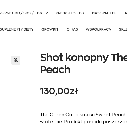
NOPNE CBD / CBG / CBN
PRE-ROLLS CBD
NASIONA THC
SUPLEMENTY DIETY
GROWKIT
O NAS
WSPÓŁPRACA
SKL
Shot konopny The
Peach
130,00
zł
The Green Out o smaku Sweet Peach 
w ofercie. Produkt posiada poszerzo