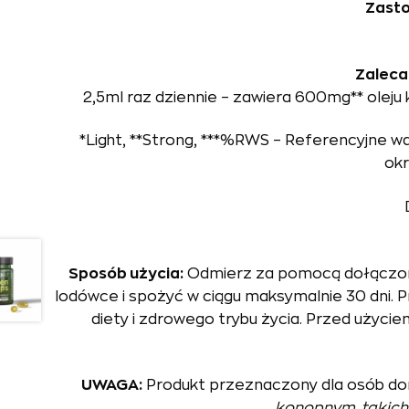
Zasto
Zaleca
2,5ml raz dziennie – zawiera 600mg** olej
*Light, **Strong, ***%RWS – Referencyjne w
okr
Sposób użycia:
Odmierz za pomocą dołączoneg
lodówce i spożyć w ciągu maksymalnie 30 dni. 
diety i zdrowego trybu życia. Przed uży
UWAGA:
Produkt przeznaczony dla osób do
konopnym, takich 