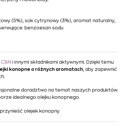
czowy (5%), sok cytrynowy (3%), aromat naturalny,
nserwujące: benzoesan sodu
/
CBN
i innymi składnikami aktywnymi. Dzięki temu
lejki konopne o różnych aromatach
, aby zapewnić
h.
fesjonalne doradztwo na temat naszych produktów.
yborze idealnego olejku konopnego.
przynieść olejek konopny.