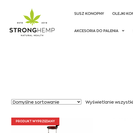
SUSZ KONOPNY
OLEJKI KO
Przejdź
Przejdź
AKCESORIA DO PALENIA
do
do
nawigacji
treści
Wyświetlanie wszystki
PRODUKT WYPRZEDANY