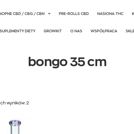
NOPNE CBD / CBG / CBN
PRE-ROLLS CBD
NASIONA THC
SUPLEMENTY DIETY
GROWKIT
O NAS
WSPÓŁPRACA
SKL
bongo 35 cm
ch wyników: 2