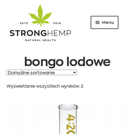
Menu
Przejdź
Przejdź
do
do
nawigacji
treści
bongo lodowe
Wyświetlanie wszystkich wyników: 2