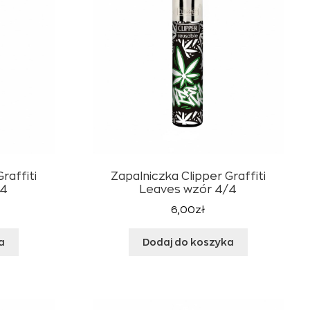
raffiti
Zapalniczka Clipper Graffiti
/4
Leaves wzór 4/4
6,00
zł
a
Dodaj do koszyka