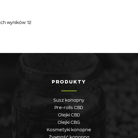
ch wyników: 12
PRODUKTY
Susz konopny
Pre-rolls CBD
Olejki CBD
Olejki CBG
Kosmetyki konopne
Żywność konopna