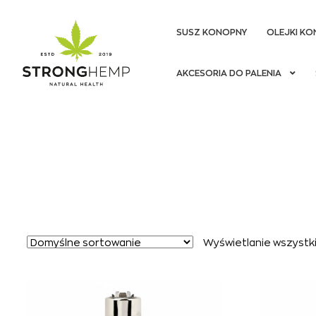
SUSZ KONOPNY
OLEJKI KO
Przejdź
Przejdź
AKCESORIA DO PALENIA
do
do
nawigacji
treści
Wyświetlanie wszystki