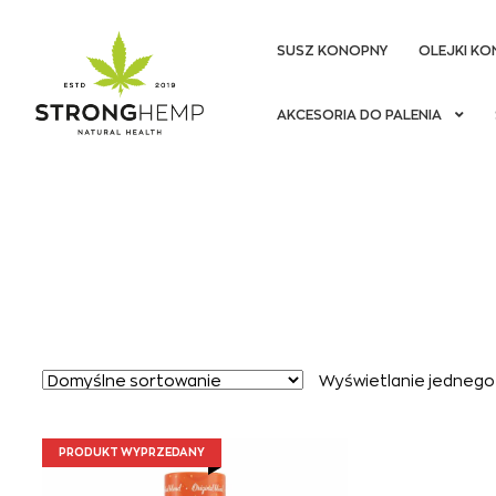
SUSZ KONOPNY
OLEJKI KO
Przejdź
Przejdź
AKCESORIA DO PALENIA
do
do
nawigacji
treści
Wyświetlanie jednego
PRODUKT WYPRZEDANY