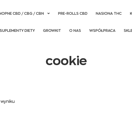
NOPNE CBD / CBG / CBN
PRE-ROLLS CBD
NASIONA THC
SUPLEMENTY DIETY
GROWKIT
O NAS
WSPÓŁPRACA
SKL
cookie
 wyniku