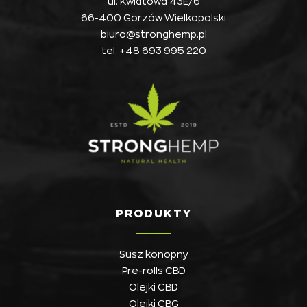
ul. Kwiatowa 43E/6
66-400 Gorzów Wielkopolski
biuro@stronghemp.pl
tel.
+48 693 995 220
PRODUKTY
Susz konopny
Pre-rolls CBD
Olejki CBD
Olejki CBG