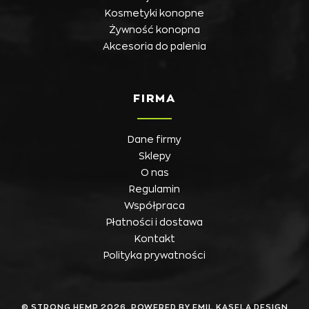
Kosmetyki konopne
Żywność konopna
Akcesoria do palenia
FIRMA
Dane firmy
Sklepy
O nas
Regulamin
Współpraca
Płatności i dostawa
Kontakt
Polityka prywatności
© STRONG HEMP 2026. POWERED BY EMIL KASELA DESIGN