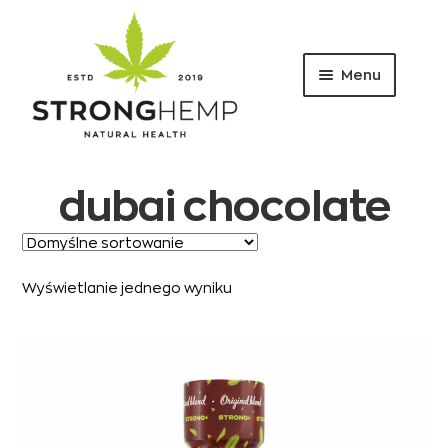
Menu
Przejdź
Przejdź
do
do
nawigacji
treści
dubai chocolate
Wyświetlanie jednego wyniku