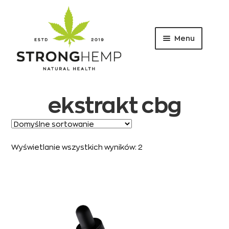
Menu
Przejdź
Przejdź
do
do
nawigacji
treści
ekstrakt cbg
Wyświetlanie wszystkich wyników: 2