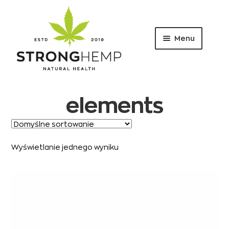
Menu
Przejdź
Przejdź
do
do
nawigacji
treści
elements
Wyświetlanie jednego wyniku