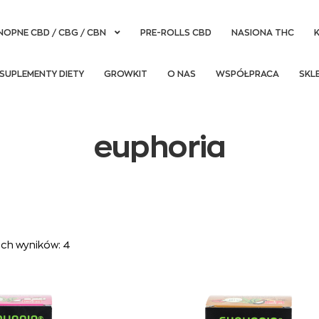
NOPNE CBD / CBG / CBN
PRE-ROLLS CBD
NASIONA THC
SUPLEMENTY DIETY
GROWKIT
O NAS
WSPÓŁPRACA
SKL
euphoria
ich wyników: 4