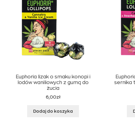
Euphoria lizak o smaku konopi i
Euphoria
lodów waniliowych z gumą do
sernika
żucia
6,00
zł
Dodaj do koszyka