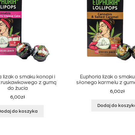
 lizak o smaku konopi i
Euphoria lizak o smaku
 truskawkowego z gumą
słonego karmelu z gumą
do żucia
6,00
zł
6,00
zł
Dodaj do koszyk
Dodaj do koszyka