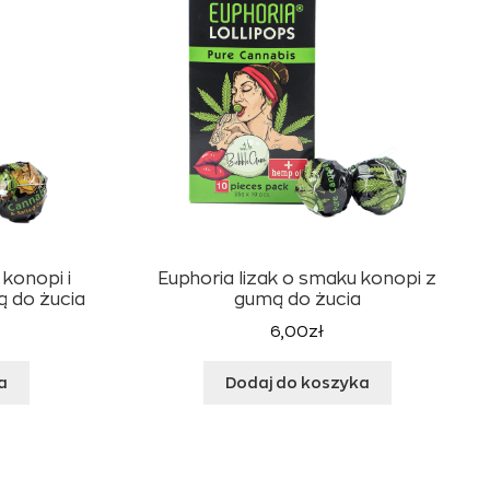
 konopi i
Euphoria lizak o smaku konopi z
 do żucia
gumą do żucia
6,00
zł
a
Dodaj do koszyka