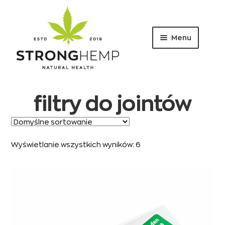
Menu
Przejdź
Przejdź
do
do
nawigacji
treści
filtry do jointów
Wyświetlanie wszystkich wyników: 6