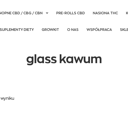
NOPNE CBD / CBG / CBN
PRE-ROLLS CBD
NASIONA THC
SUPLEMENTY DIETY
GROWKIT
O NAS
WSPÓŁPRACA
SKL
glass kawum
 wyniku