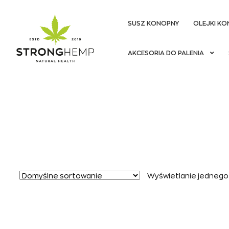
SUSZ KONOPNY
OLEJKI KO
Przejdź
Przejdź
AKCESORIA DO PALENIA
do
do
nawigacji
treści
Wyświetlanie jednego