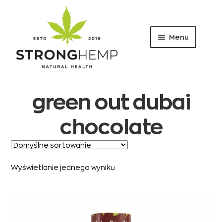
Menu
Przejdź
Przejdź
do
do
nawigacji
treści
green out dubai
chocolate
Wyświetlanie jednego wyniku