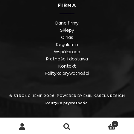
FIRMA
Dane firmy
Sklepy
O nas
Regulamin
Współpraca
Płatności i dostawa
Kontakt
Polityka prywatności
© STRONG HEMP 2026. POWERED BY EMIL KASELA DESIGN
Polityka prywatności
0
Szukaj
Szukaj: