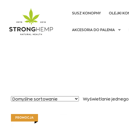
SUSZ KONOPNY
OLEJKI KO
Przejdź
Przejdź
AKCESORIA DO PALENIA
do
do
nawigacji
treści
Wyświetlanie jednego
PROMOCJA