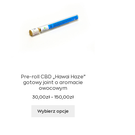
Pre-roll CBD „Hawai Haze”
gotowy joint o aromacie
owocowym
Zakres
30,00
zł
–
150,00
zł
cen:
Ten
od
Wybierz opcje
produkt
30,00zł
ma
do
wiele
150,00zł
wariantów.