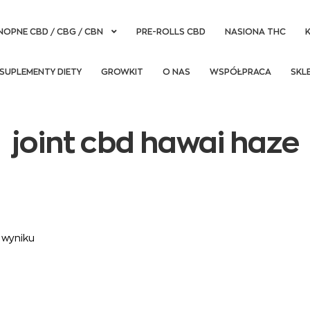
NOPNE CBD / CBG / CBN
PRE-ROLLS CBD
NASIONA THC
SUPLEMENTY DIETY
GROWKIT
O NAS
WSPÓŁPRACA
SKL
joint cbd hawai haze
 wyniku