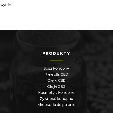
 wyniku
PRODUKTY
Susz konopny
Pre-rolls CBD
Olejki CBD
Olejki CBG
Kosmetyki konopne
Żywność konopna
Akcesoria do palenia