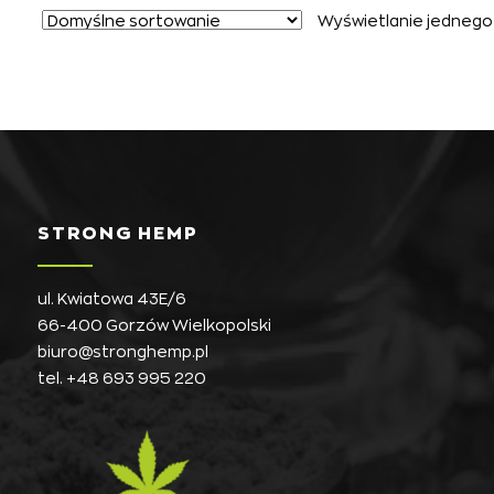
Wyświetlanie jednego
Opcje
można
wybrać
na
stronie
produktu
STRONG HEMP
ul. Kwiatowa 43E/6
66-400 Gorzów Wielkopolski
biuro@stronghemp.pl
tel.
+48 693 995 220