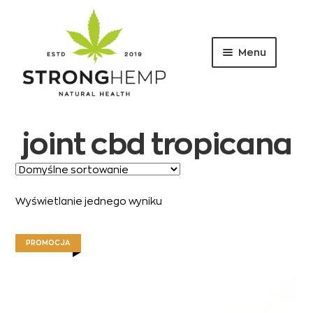
Menu
Przejdź
Przejdź
do
do
nawigacji
treści
joint cbd tropicana
Wyświetlanie jednego wyniku
PROMOCJA