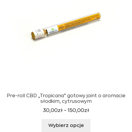
Pre-roll CBD „Tropicana” gotowy joint o aromacie
słodkim, cytrusowym
Zakres
30,00
zł
–
150,00
zł
cen:
Ten
od
Wybierz opcje
produkt