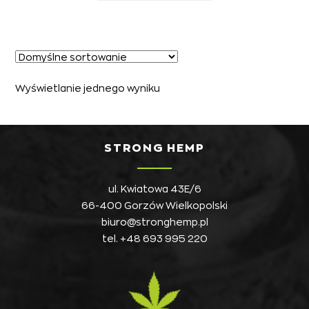
30,00zł
ma
do
wiele
150,00zł
wariantów.
Opcje
można
Wyświetlanie jednego wyniku
wybrać
na
stronie
STRONG HEMP
produktu
ul. Kwiatowa 43E/6
66-400 Gorzów Wielkopolski
biuro@stronghemp.pl
tel.
+48 693 995 220