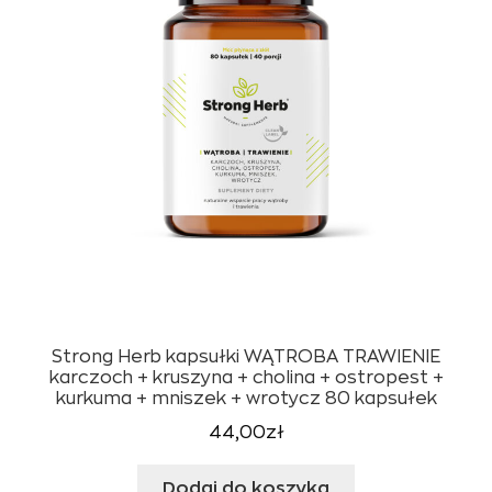
Strong Herb kapsułki WĄTROBA TRAWIENIE
karczoch + kruszyna + cholina + ostropest +
kurkuma + mniszek + wrotycz 80 kapsułek
44,00
zł
Dodaj do koszyka