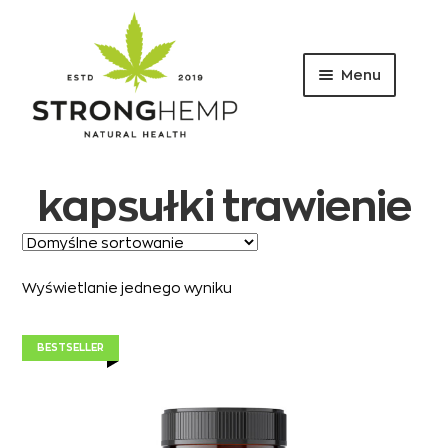
Menu
Przejdź
Przejdź
do
do
nawigacji
treści
kapsułki trawienie
Wyświetlanie jednego wyniku
BESTSELLER