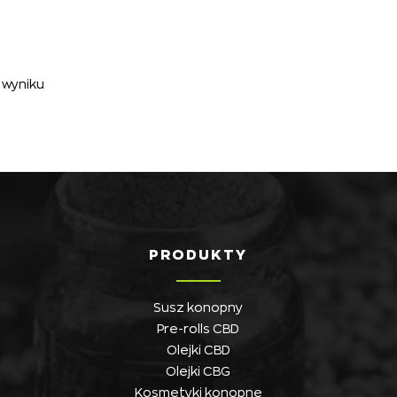
 wyniku
PRODUKTY
Susz konopny
Pre-rolls CBD
Olejki CBD
Olejki CBG
Kosmetyki konopne