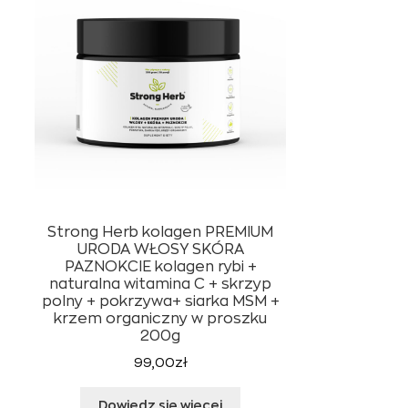
Strong Herb kolagen PREMIUM
URODA WŁOSY SKÓRA
PAZNOKCIE kolagen rybi +
naturalna witamina C + skrzyp
polny + pokrzywa+ siarka MSM +
krzem organiczny w proszku
200g
99,00
zł
Dowiedz się więcej