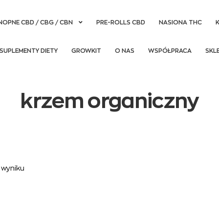
NOPNE CBD / CBG / CBN
PRE-ROLLS CBD
NASIONA THC
SUPLEMENTY DIETY
GROWKIT
O NAS
WSPÓŁPRACA
SKL
krzem organiczny
 wyniku