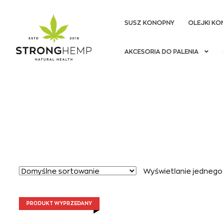
SUSZ KONOPNY
OLEJKI KO
Przejdź
Przejdź
AKCESORIA DO PALENIA
do
do
nawigacji
treści
Wyświetlanie jednego
PRODUKT WYPRZEDANY