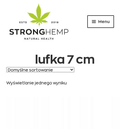
Menu
Przejdź
Przejdź
do
do
nawigacji
treści
lufka 7 cm
Wyświetlanie jednego wyniku