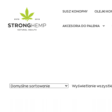
SUSZ KONOPNY
OLEJKI KO
Przejdź
Przejdź
AKCESORIA DO PALENIA
do
do
nawigacji
treści
Wyświetlanie wszystki