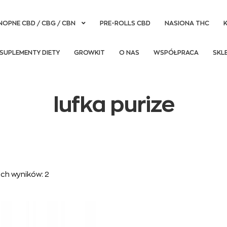
NOPNE CBD / CBG / CBN
PRE-ROLLS CBD
NASIONA THC
SUPLEMENTY DIETY
GROWKIT
O NAS
WSPÓŁPRACA
SKL
lufka purize
ch wyników: 2