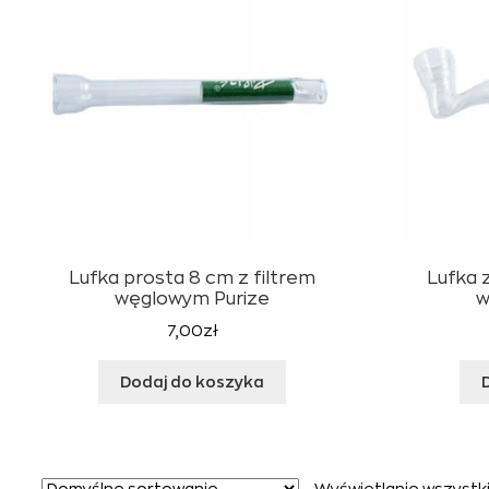
Lufka prosta 8 cm z filtrem
Lufka 
węglowym Purize
w
7,00
zł
Dodaj do koszyka
Wyświetlanie wszystki