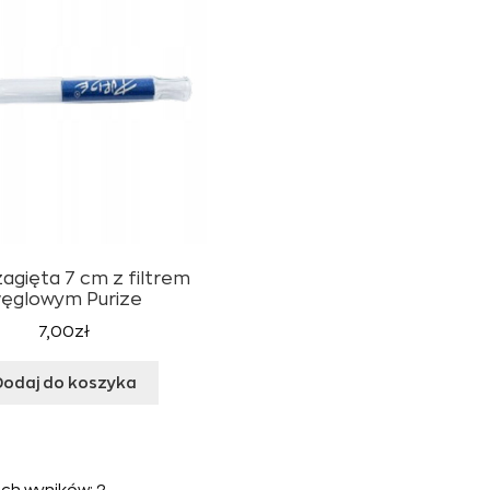
zagięta 7 cm z filtrem
ęglowym Purize
7,00
zł
Dodaj do koszyka
ch wyników: 2