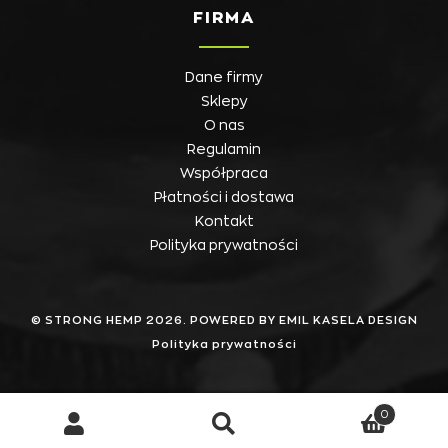
FIRMA
Dane firmy
Sklepy
O nas
Regulamin
Współpraca
Płatności i dostawa
Kontakt
Polityka prywatności
© STRONG HEMP 2026. POWERED BY EMIL KASELA DESIGN
Polityka prywatności
0
Szukaj
Szukaj: