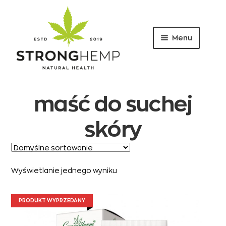
Menu
Przejdź
Przejdź
do
do
nawigacji
treści
maść do suchej
skóry
Wyświetlanie jednego wyniku
PRODUKT WYPRZEDANY