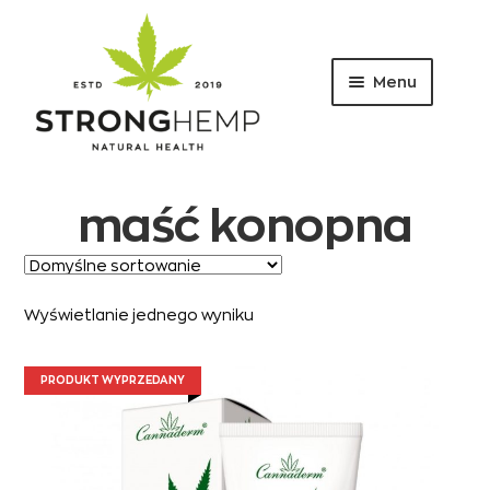
Menu
Przejdź
Przejdź
do
do
nawigacji
treści
maść konopna
Wyświetlanie jednego wyniku
PRODUKT WYPRZEDANY