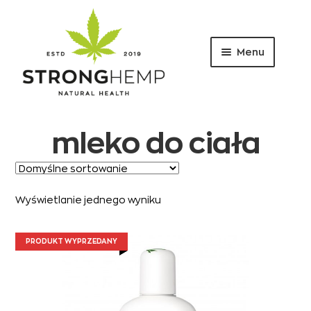
Menu
Przejdź
Przejdź
do
do
nawigacji
treści
mleko do ciała
Wyświetlanie jednego wyniku
PRODUKT WYPRZEDANY