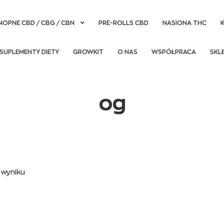
NOPNE CBD / CBG / CBN
PRE-ROLLS CBD
NASIONA THC
SUPLEMENTY DIETY
GROWKIT
O NAS
WSPÓŁPRACA
SKL
og
 wyniku