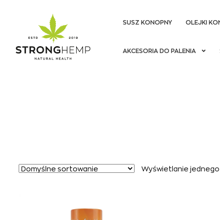
SUSZ KONOPNY
OLEJKI KO
Przejdź
Przejdź
AKCESORIA DO PALENIA
do
do
nawigacji
treści
Wyświetlanie jednego