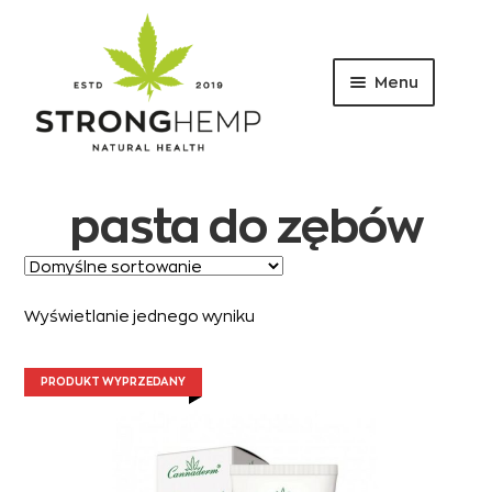
Menu
Przejdź
Przejdź
do
do
nawigacji
treści
pasta do zębów
Wyświetlanie jednego wyniku
PRODUKT WYPRZEDANY