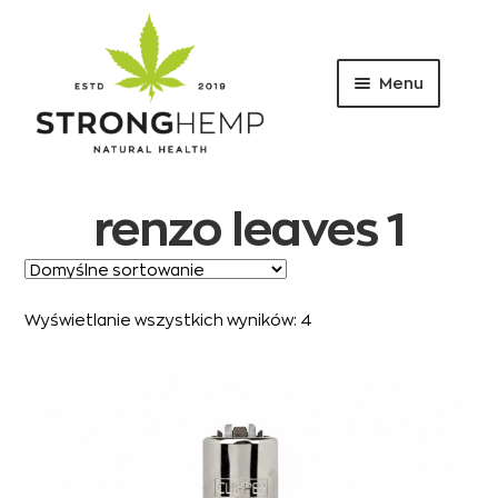
Menu
Przejdź
Przejdź
do
do
nawigacji
treści
renzo leaves 1
Wyświetlanie wszystkich wyników: 4