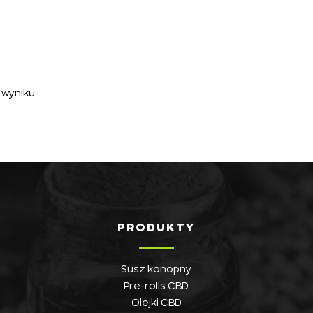
 wyniku
PRODUKTY
Susz konopny
Pre-rolls CBD
Olejki CBD