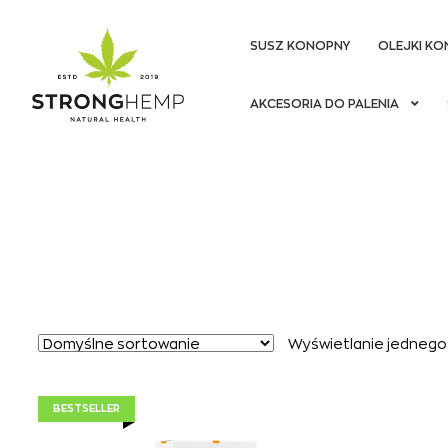
SUSZ KONOPNY
OLEJKI KO
Przejdź
Przejdź
AKCESORIA DO PALENIA
do
do
nawigacji
treści
Wyświetlanie jednego
BESTSELLER