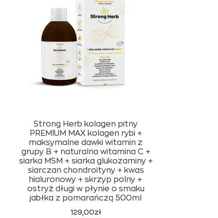
Strong Herb kolagen pitny
PREMIUM MAX kolagen rybi +
maksymalne dawki witamin z
grupy B + naturalna witamina C +
siarka MSM + siarka glukozaminy +
siarczan chondroityny + kwas
hialuronowy + skrzyp polny +
ostryż długi w płynie o smaku
jabłka z pomarańczą 500ml
129,00
zł