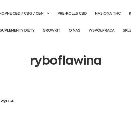
NOPNE CBD / CBG / CBN
PRE-ROLLS CBD
NASIONA THC
SUPLEMENTY DIETY
GROWKIT
O NAS
WSPÓŁPRACA
SKL
ryboflawina
 wyniku