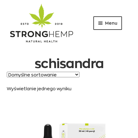
Menu
Przejdź
Przejdź
do
do
nawigacji
treści
schisandra
Wyświetlanie jednego wyniku