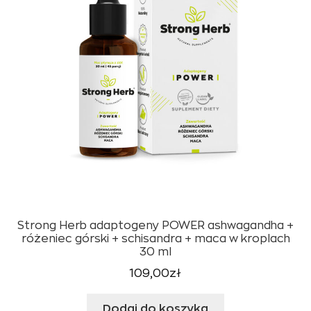
Strong Herb adaptogeny POWER ashwagandha +
różeniec górski + schisandra + maca w kroplach
30 ml
109,00
zł
Dodaj do koszyka