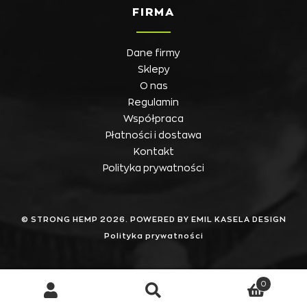
FIRMA
Dane firmy
Sklepy
O nas
Regulamin
Współpraca
Płatności i dostawa
Kontakt
Polityka prywatności
© STRONG HEMP 2026. POWERED BY EMIL KASELA DESIGN
Polityka prywatności
0
Szukaj
Szukaj: