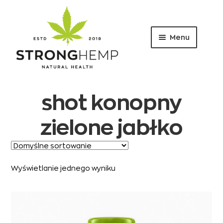
Menu
Przejdź
Przejdź
do
do
nawigacji
treści
shot konopny
zielone jabłko
Wyświetlanie jednego wyniku