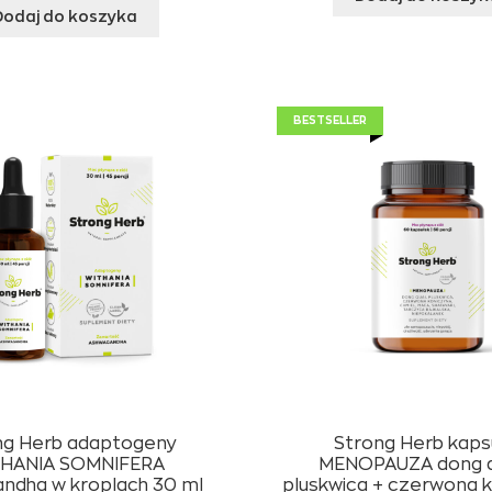
Dodaj do koszyka
BESTSELLER
ng Herb adaptogeny
Strong Herb kaps
HANIA SOMNIFERA
MENOPAUZA dong q
ndha w kroplach 30 ml
pluskwica + czerwona 