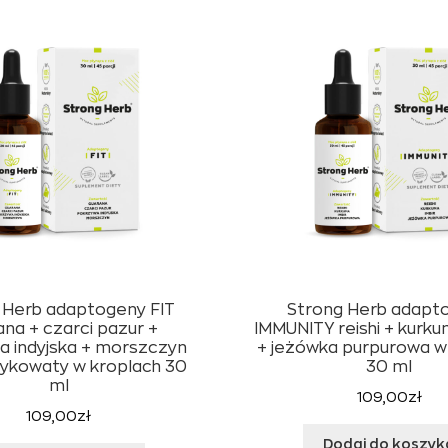
 Herb adaptogeny FIT
Strong Herb adapt
ana + czarci pazur +
IMMUNITY reishi + kurku
a indyjska + morszczyn
+ jeżówka purpurowa w
ykowaty w kroplach 30
30 ml
ml
109,00
zł
109,00
zł
Dodaj do koszyk