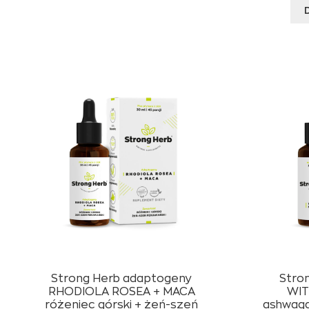
Strong Herb adaptogeny
Stro
RHODIOLA ROSEA + MACA
WIT
różeniec górski + żeń-szeń
ashwaga