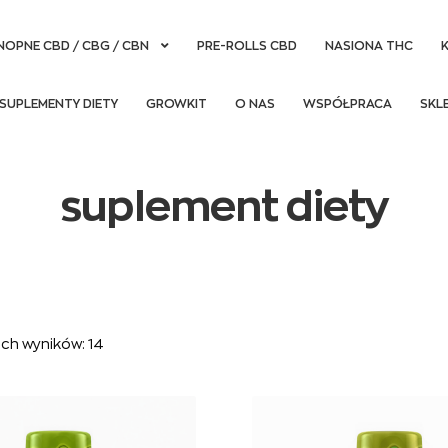
NOPNE CBD / CBG / CBN
PRE-ROLLS CBD
NASIONA THC
SUPLEMENTY DIETY
GROWKIT
O NAS
WSPÓŁPRACA
SKL
suplement diety
ch wyników: 14