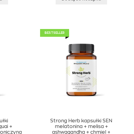
BESTSELLER
ułki
Strong Herb kapsułki SEN
uai +
melatonina + melisa +
koniczyna
ashwagandha + chmiel +