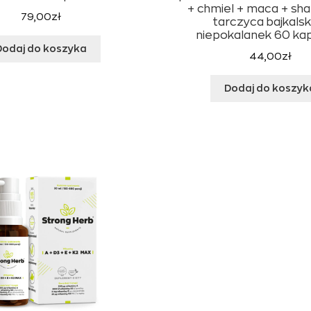
+ chmiel + maca + sha
79,00
zł
tarczyca bajkalsk
niepokalanek 60 ka
Dodaj do koszyka
44,00
zł
Dodaj do koszyk