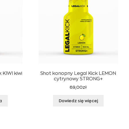
 KIWI kiwi
Shot konopny Legal Kick LEMON
cytrynowy STRONG+
69,00
zł
a
Dowiedz się więcej