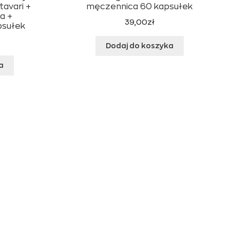
tavari +
męczennica 60 kapsułek
a +
39,00
zł
psułek
Dodaj do koszyka
a