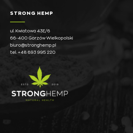
STRONG HEMP
ul. Kwiatowa 43E/6
66-400 Gorzów Wielkopolski
biuro@stronghemp.pl
tel.
+48 693 995 220