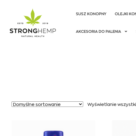
SUSZ KONOPNY
OLEJKI KO
Przejdź
Przejdź
AKCESORIA DO PALENIA
do
do
nawigacji
treści
Wyświetlanie wszystki