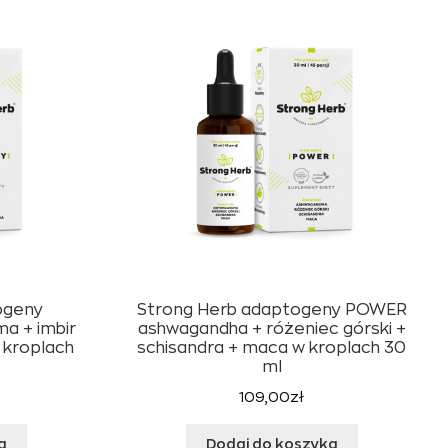
ogeny
Strong Herb adaptogeny POWER
ma + imbir
ashwagandha + różeniec górski +
 kroplach
schisandra + maca w kroplach 30
ml
109,00
zł
a
Dodaj do koszyka