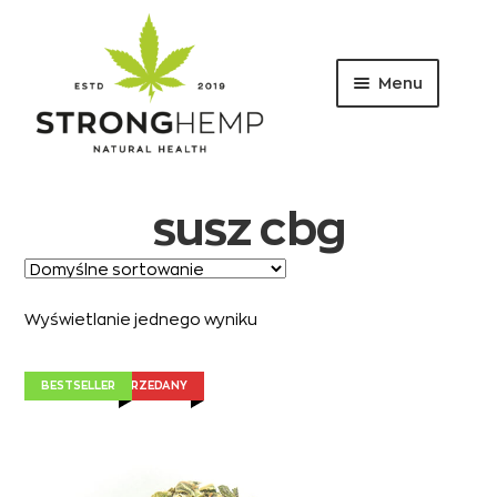
Menu
Przejdź
Przejdź
do
do
nawigacji
treści
susz cbg
Wyświetlanie jednego wyniku
PRODUKT WYPRZEDANY
BESTSELLER