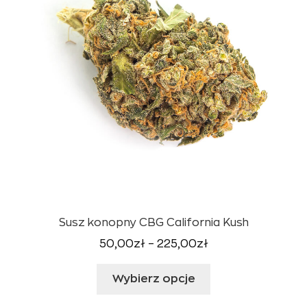
Susz konopny CBG California Kush
Zakres
50,00
zł
–
225,00
zł
cen:
Ten
od
Wybierz opcje
produkt
50,00zł
ma