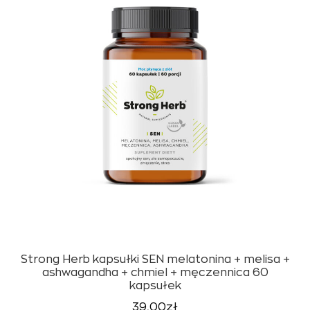
Strong Herb kapsułki SEN melatonina + melisa +
ashwagandha + chmiel + męczennica 60
kapsułek
39,00
zł