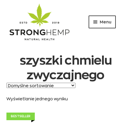
Menu
Przejdź
Przejdź
do
do
nawigacji
treści
szyszki chmielu
zwyczajnego
Wyświetlanie jednego wyniku
BESTSELLER