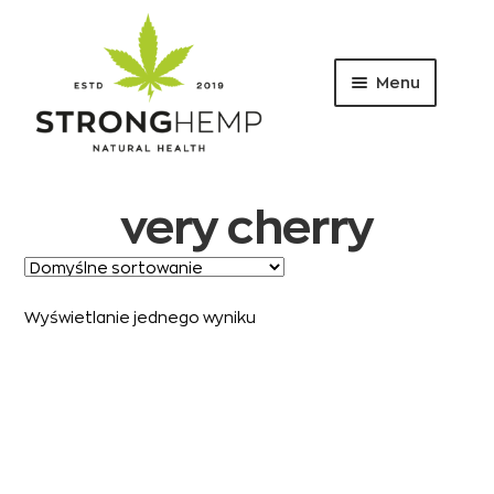
Menu
Przejdź
Przejdź
do
do
nawigacji
treści
very cherry
Wyświetlanie jednego wyniku