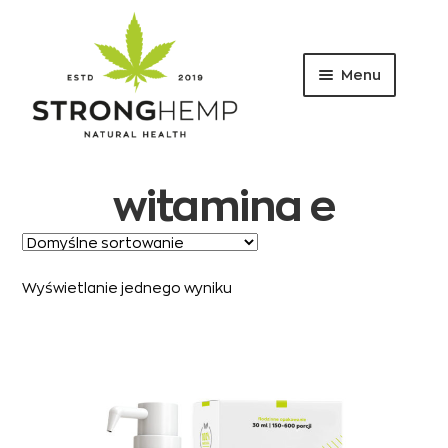
Menu
Przejdź
Przejdź
do
do
nawigacji
treści
witamina e
Wyświetlanie jednego wyniku