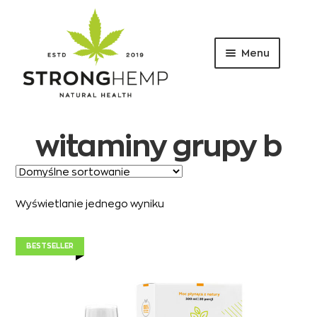
Menu
Przejdź
Przejdź
do
do
nawigacji
treści
witaminy grupy b
Wyświetlanie jednego wyniku
BESTSELLER