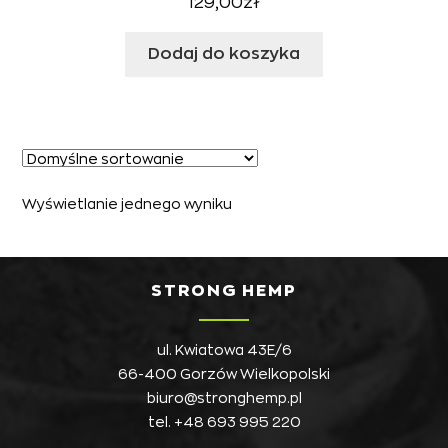
129,00
zł
Dodaj do koszyka
Wyświetlanie jednego wyniku
STRONG HEMP
ul. Kwiatowa 43E/6
66-400 Gorzów Wielkopolski
biuro@stronghemp.pl
tel.
+48 693 995 220