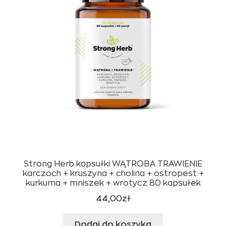
Strong Herb kapsułki WĄTROBA TRAWIENIE
karczoch + kruszyna + cholina + ostropest +
kurkuma + mniszek + wrotycz 80 kapsułek
44,00
zł
Dodaj do koszyka