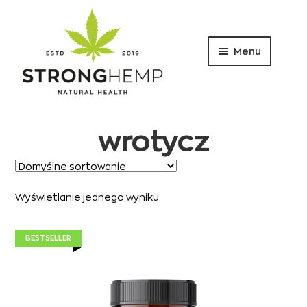
Menu
Przejdź
Przejdź
do
do
nawigacji
treści
wrotycz
Wyświetlanie jednego wyniku
BESTSELLER