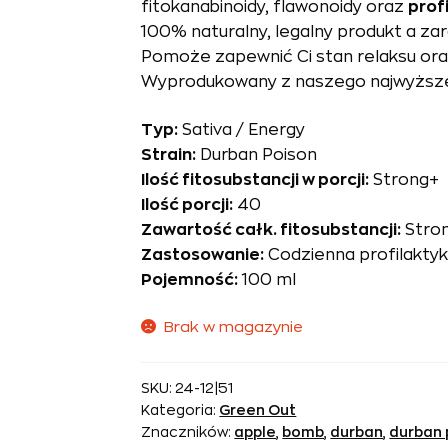
fitokanabinoidy, flawonoidy oraz
prof
100% naturalny, legalny produkt a za
Pomoże zapewnić Ci stan relaksu ora
Wyprodukowany z naszego najwyższej
Typ:
Sativa / Energy
Strain:
Durban Poison
Ilość fitosubstancji w porcji:
Strong+
Ilość porcji:
40
Zawartość całk. fitosubstancji:
Stro
Zastosowanie:
Codzienna profilaktyk
Pojemność:
100 ml
Brak w magazynie
SKU:
24-12|51
Kategoria:
Green Out
Znaczników:
apple
,
bomb
,
durban
,
durban 