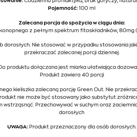
sowanie:
Codzienna profilaktyka, brak goryczy, natura
Pojemność:
100 ml
Zalecana porcja do spożycia w ciągu dnia:
u konopnego z pełnym spektrum fitoskładników, 80mg 
dorosłych. Nie stosować w przypadku stosowania jakichk
przekraczać zalecanej porcji dziennej.
Do produktu dołączana jest miarka ułatwiająca dozowa
Produkt zawiera 40 porcji
o kieliszka zalecaną porcję Green Out. Nie przekracz
Produkt nie może być stosowany jako substytut zróżnic
ciem wstrząsnąć. Przechowywać w suchym oraz zaciemn
dorosłych
UWAGA:
Produkt przeznaczony dla osób dorosłych.