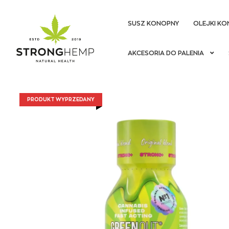
SUSZ KONOPNY
OLEJKI KO
Przejdź
Przejdź
AKCESORIA DO PALENIA
do
do
nawigacji
treści
PRODUKT WYPRZEDANY