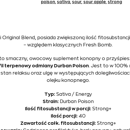
poison
,
sativa
,
sour
,
sour apple
,
strong
 Original Blend, posiada zwiększoną ilość fitosubsta
– względem klasycznych Fresh Bomb.
 to smaczny, owocowy suplement konopny o przyśpies
fil terpenowy odmiany Durban Poison
. Jest to w 100% 
stan relaksu oraz ulgę w występujących dolegliwościa
olejku konopnego.
Typ:
Sativa / Energy
Strain:
Durban Poison
Ilość fitosubstancji w porcji:
Strong+
Ilość porcji:
40
Zawartość całk. fitosubstancji:
Strong+