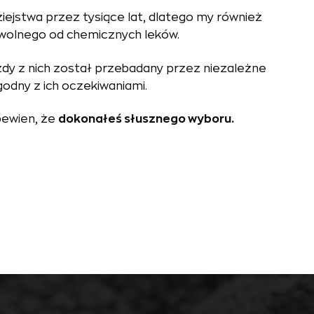
ziejstwa przez tysiące lat, dlatego my również
wolnego od chemicznych leków.
żdy z nich został przebadany przez niezależne
godny z ich oczekiwaniami.
pewien, że
dokonałeś słusznego wyboru.