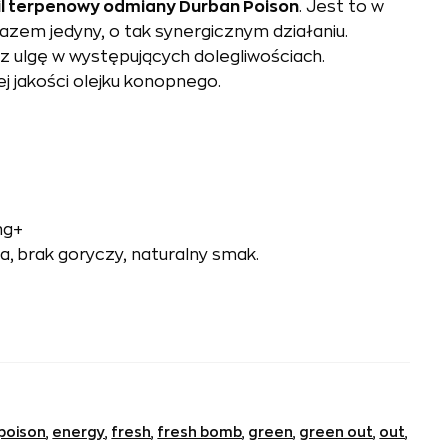
il terpenowy odmiany Durban Poison
. Jest to w
razem jedyny, o tak synergicznym działaniu.
z ulgę w występujących dolegliwościach.
 jakości olejku konopnego.
ng+
a, brak goryczy, naturalny smak.
poison
,
energy
,
fresh
,
fresh bomb
,
green
,
green out
,
out
,