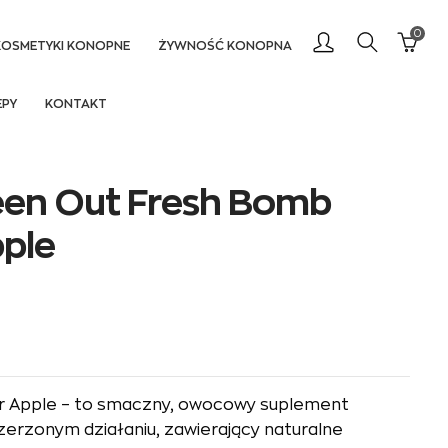
0
KOSMETYKI KONOPNE
ŻYWNOŚĆ KONOPNA
EPY
KONTAKT
een Out Fresh Bomb
ple
r Apple – to smaczny, owocowy suplement
erzonym działaniu, zawierający naturalne