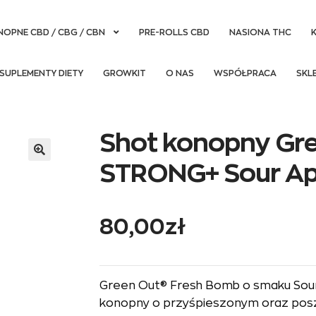
NOPNE CBD / CBG / CBN
PRE-ROLLS CBD
NASIONA THC
SUPLEMENTY DIETY
GROWKIT
O NAS
WSPÓŁPRACA
SKL
Shot konopny Gr
STRONG+ Sour Ap
80,00
zł
Green Out® Fresh Bomb o smaku Sou
konopny o przyśpieszonym oraz posz