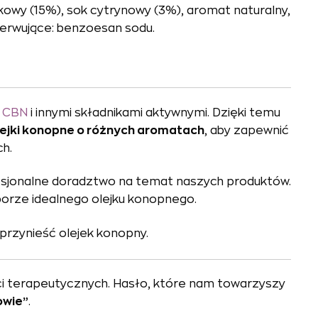
łkowy (15%), sok cytrynowy (3%), aromat naturalny,
nserwujące: benzoesan sodu.
/
CBN
i innymi składnikami aktywnymi. Dzięki temu
lejki konopne o różnych aromatach
, aby zapewnić
h.
fesjonalne doradztwo na temat naszych produktów.
yborze idealnego olejku konopnego.
przynieść olejek konopny.
ci terapeutycznych. Hasło, które nam towarzyszy
owie”
.