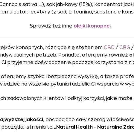
Cannabis sativa L.), sok jabłkowy (15%), koncentrat jab
, emulgator: lecytyny (z soi), L-teanina, substancje ko
Sprawdź też inne
olejki konopne
!
lejków konopnych, różniące się stężeniem
CBD
/
CBG
indywidualnych potrzeb. Ponadto, oferujemy również
o
Ci przyjemne doświadczenie podczas korzystania z nic
o oferujemy szybką i bezpieczną wysyłkę, a także pro
edzieć na wszelkie pytania i udzielić Ci wsparcia w w
h zadowolonych klientów i odkryj korzyści, jakie może 
ajwyższej jakości
, posiadające cały szereg właściwoś
 początku istnienia to
„Natural Health – Naturalne Zdr