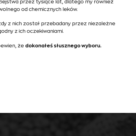
ziejstwa przez tysiące lat, dlatego my również
wolnego od chemicznych leków.
żdy z nich został przebadany przez niezależne
godny z ich oczekiwaniami.
pewien, że
dokonałeś słusznego wyboru.