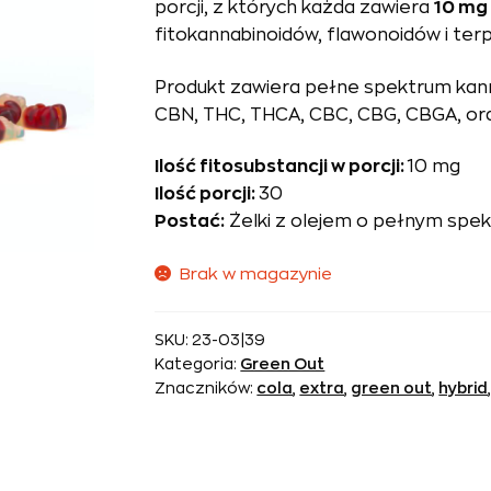
porcji, z których każda zawiera
10 mg
fitokannabinoidów, flawonoidów i ter
Produkt zawiera pełne spektrum ka
CBN, THC, THCA, CBC, CBG, CBGA, ora
Ilość fitosubstancji w porcji:
10 mg
Ilość porcji:
30
Postać:
Żelki z olejem o pełnym spe
Brak w magazynie
SKU:
23-03|39
Kategoria:
Green Out
Znaczników:
cola
,
extra
,
green out
,
hybrid