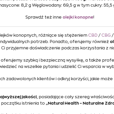
sycone: 8,2 g Węglowodany: 69,5 g w tym cukry: 55,5 g B
Sprawdź też inne
olejki konopne
!
lejków konopnych, różniące się stężeniem
CBD
/
CBG
indywidualnych potrzeb. Ponadto, oferujemy również
o
Ci przyjemne doświadczenie podczas korzystania z nic
o oferujemy szybką i bezpieczną wysyłkę, a także pro
edzieć na wszelkie pytania i udzielić Ci wsparcia w w
h zadowolonych klientów i odkryj korzyści, jakie może 
ajwyższej jakości
, posiadające cały szereg właściwoś
 początku istnienia to
„Natural Health – Naturalne Zdr