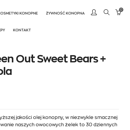
0
KOSMETYKI KONOPNE
ŻYWNOŚĆ KONOPNA
EPY
KONTAKT
een Out Sweet Bears +
ola
ższej jakości olej konopny, w niezwykle smacznej
kowanie naszych owocowych żelek to 30 dziennych