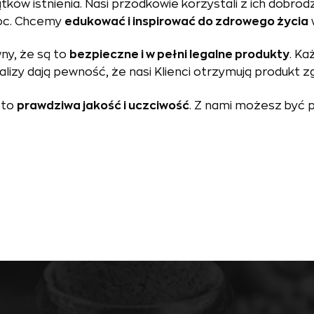
tków istnienia. Nasi przodkowie korzystali z ich dobrod
moc. Chcemy
edukować i inspirować do zdrowego życia
y, że są to
bezpieczne i w pełni legalne produkty
. Ka
alizy dają pewność, że nasi Klienci otrzymują produkt z
 to
prawdziwa jakość i uczciwość
. Z nami możesz być 