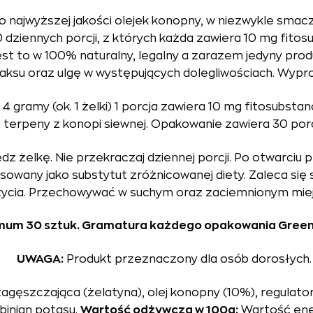
o najwyższej jakości olejek konopny, w niezwykle smac
ziennych porcji, z których każda zawiera 10 mg fitosu
st to w 100% naturalny, legalny a zarazem jedyny prod
ksu oraz ulgę w występujących dolegliwościach. Wypro
 gramy (ok. 1 żelki) 1 porcja zawiera 10 mg fitosubstanc
terpeny z konopi siewnej. Opakowanie zawiera 30 porcj
jedz żelkę. Nie przekraczaj dziennej porcji. Po otwarci
sowany jako substytut zróżnicowanej diety. Zaleca się
życia. Przechowywać w suchym oraz zaciemnionym mie
imum 30 sztuk. Gramatura każdego opakowania Green O
UWAGA:
Produkt przeznaczony dla osób dorosłych.
zagęszczająca (żelatyna), olej konopny (10%), regulat
rbinian potasu.
Wartość odżywcza w 100g:
Wartość ener