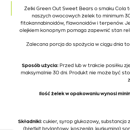
Żelki Green Out Sweet Bears o smaku Cola t
naszych owocowych żelek to minimum 30 d
fitokannabinoidów, flawonoidów i terpenów. Je
olejkiem konopnym pomaga zapewnić stan rela
Zalecana porcja do spożycia w ciągu dnia to 4
Sposób użycia:
Przed lub w trakcie posiłku z
maksymalnie 30 dni. Produkt nie może być sto
Ilość żelek w opakowaniu wynosi min
Składniki:
cukier, syrop glukozowy, substancja 
(błetkit brylantowy, koszenila, kurkumina) so