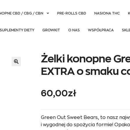
NOPNE CBD / CBG / CBN
PRE-ROLLS CBD
NASIONA THC
SUPLEMENTY DIETY
GROWKIT
O NAS
WSPÓŁPRACA
SKL
Żelki konopne Gr
EXTRA o smaku c
60,00
zł
Green Out Sweet Bears, to nasz najwy
i wygodnej do spożycia formie! Opa