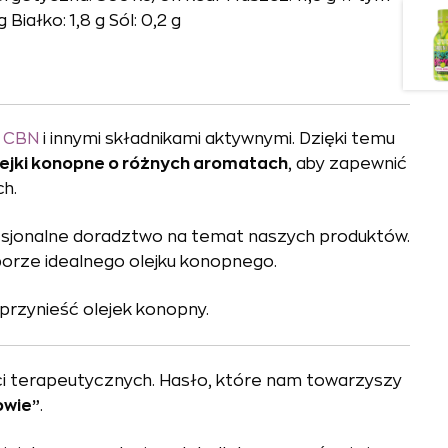
iałko: 1,8 g Sól: 0,2 g
/
CBN
i innymi składnikami aktywnymi. Dzięki temu
lejki konopne o różnych aromatach
, aby zapewnić
h.
fesjonalne doradztwo na temat naszych produktów.
yborze idealnego olejku konopnego.
przynieść olejek konopny.
ci terapeutycznych. Hasło, które nam towarzyszy
owie”
.