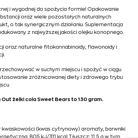
znej i wygodnej do spożycia formie! Opakowanie
bstancji oraz wiele pozostałych naturalnych
ukt, o tak synergicznym działaniu. Suplementacja
dukowany z najwyższej jakości olejku konopnego.
ji oraz naturalne fitokannabinoidy, flawonoidy i
i.
u przechowywać w suchym miejscu i spożyć w ciągu
 stosowanie zróżnicowanej diety i zdrowego trybu
jscu
ut żelki cola Sweet Bears to 130 gram.
or kwaskowości (kwas cytrynowy) aromaty, barwniki
getyczna: 805 kJ/311 kcal Tłuszcz: 11,5 g w tym