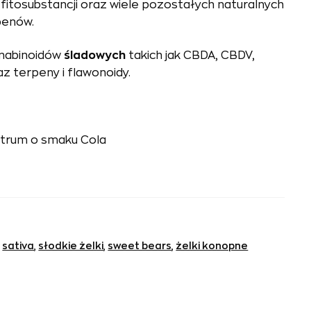
fitosubstancji oraz wiele pozostałych naturalnych
penów.
nnabinoidów
śladowych
takich jak CBDA, CBDV,
z terpeny i flawonoidy.
ktrum o smaku Cola
,
sativa
,
słodkie żelki
,
sweet bears
,
żelki konopne