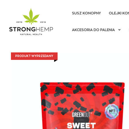
SUSZ KONOPNY
OLEJKI KO
Przejdź
Przejdź
AKCESORIA DO PALENIA
do
do
nawigacji
treści
PRODUKT WYPRZEDANY